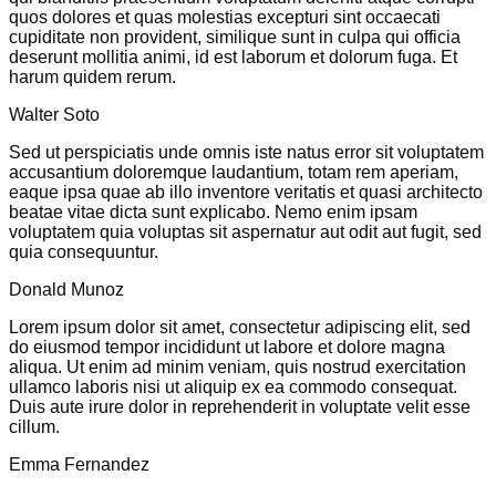
quos dolores et quas molestias excepturi sint occaecati
cupiditate non provident, similique sunt in culpa qui officia
deserunt mollitia animi, id est laborum et dolorum fuga. Et
harum quidem rerum.
Walter Soto
Sed ut perspiciatis unde omnis iste natus error sit voluptatem
accusantium doloremque laudantium, totam rem aperiam,
eaque ipsa quae ab illo inventore veritatis et quasi architecto
beatae vitae dicta sunt explicabo. Nemo enim ipsam
voluptatem quia voluptas sit aspernatur aut odit aut fugit, sed
quia consequuntur.
Donald Munoz
Lorem ipsum dolor sit amet, consectetur adipiscing elit, sed
do eiusmod tempor incididunt ut labore et dolore magna
aliqua. Ut enim ad minim veniam, quis nostrud exercitation
ullamco laboris nisi ut aliquip ex ea commodo consequat.
Duis aute irure dolor in reprehenderit in voluptate velit esse
cillum.
Emma Fernandez