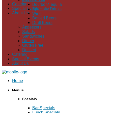
Catering
Bourbon/Tequila
Special Events
Specialty Drinks
About Us
Wine
Bottled Beers
Draft Beers
Appetizers
Salads
Sandwiches
Dinner
Gluten Free
Dessert
Catering
Special Events
About Us
Home
Menus
Specials
Bar Specials
Lunch Specials