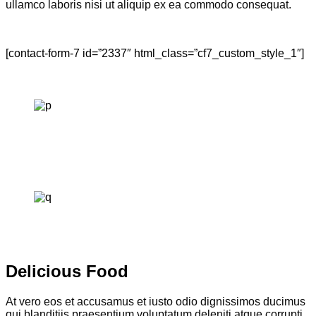
ullamco laboris nisi ut aliquip ex ea commodo consequat.
[contact-form-7 id=”2337″ html_class=”cf7_custom_style_1″]
HAPPY CUSTOMERS
Delicious Food
At vero eos et accusamus et iusto odio dignissimos ducimus
qui blanditiis praesentium voluptatum deleniti atque corrupti