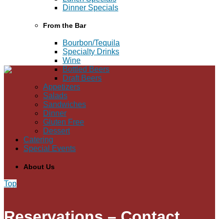
Dinner Specials
From the Bar
Bourbon/Tequila
Specialty Drinks
Wine
Bottled Beers
Draft Beers
Appetizers
Salads
Sandwiches
Dinner
Gluten Free
Dessert
Catering
Special Events
About Us
Top
Reservations – Contact