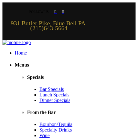
FOLLOW US
931 Butler Pike, Blue Bell PA.
(215)643-5664
Home
Menus
Specials
Bar Specials
Lunch Specials
Dinner Specials
From the Bar
Bourbon/Tequila
Specialty Drinks
Wine