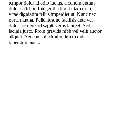
tempor dolor id odio luctus, a condimentum
dolor efficitur. Integer tincidunt diam urna,
vitae dignissim tellus imperdiet ut. Nunc nec
porta magna. Pellentesque facilisis ante vel
dolor posuere, id sagittis eros laoreet. Sed a
lacinia justo. Proin gravida nibh vel velit auctor
aliquet. Aenean sollicitudin, lorem quis
bibendum auctor.
(215) 643-5664
931 Butler Pike, Blue Bell PA 19343