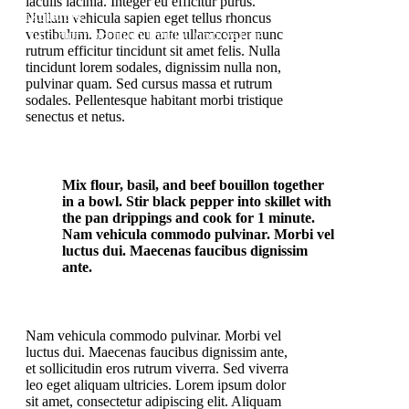
iaculis lacinia. Integer eu efficitur purus.
Blockquotes
Nullam vehicula sapien eget tellus rhoncus
Sed tincidunt pretium ligula, non varius
vestibulum. Donec eu ante ullamcorper nunc
rutrum efficitur tincidunt sit amet felis. Nulla
erat
tincidunt lorem sodales, dignissim nulla non,
pulvinar quam. Sed cursus massa et rutrum
sodales. Pellentesque habitant morbi tristique
senectus et netus.
Mix flour, basil, and beef bouillon together
in a bowl. Stir black pepper into skillet with
the pan drippings and cook for 1 minute.
Nam vehicula commodo pulvinar. Morbi vel
luctus dui. Maecenas faucibus dignissim
ante.
Nam vehicula commodo pulvinar. Morbi vel
luctus dui. Maecenas faucibus dignissim ante,
et sollicitudin eros rutrum viverra. Sed viverra
leo eget aliquam ultricies. Lorem ipsum dolor
sit amet, consectetur adipiscing elit. Aliquam